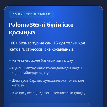
15 КҮН ТЕГІН СЫНАҚ
Paloma365-ті бүгін іске
қосыңыз
100+ бизнес түріне сай. 15 күн толық қол
жеткізіп, стресссіз іске қосылыңыз.
✓
Жеке кеңес және бизнесіңізді талдау
✓
Жүйені баптау және командаңызды нақты
сценарийлерде оқыту
✓
Шектеусіз барлық функцияларға толық қол
жеткізу
✓
Іске қосу кезеңінде тегін техникалық қолдау