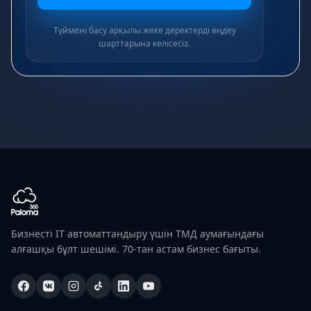
Түймені басу арқылы жеке деректерді өңдеу
шарттарына келісесіз.
Бизнесті IT автоматтандыру үшін ТМД аумағындағы
алғашқы бұлт шешімі. 70-тан астам бизнес бағыты.