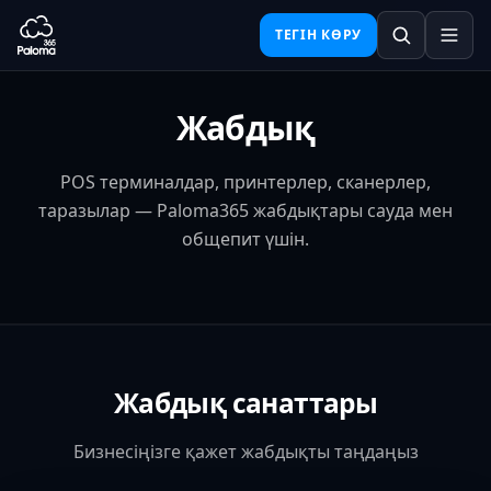
ТЕГІН КӨРУ
Жабдық
POS терминалдар, принтерлер, сканерлер,
таразылар — Paloma365 жабдықтары сауда мен
общепит үшін.
Жабдық санаттары
Бизнесіңізге қажет жабдықты таңдаңыз