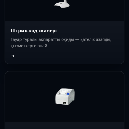
Штрих-код сканері
Тауар туралы ақпаратты оқиды — қателік азаяды,
қызметкерге оңай