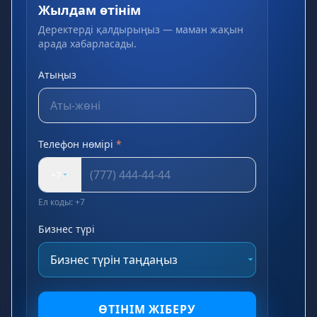
Жылдам өтінім
Деректерді қалдырыңыз — маман жақын
арада хабарласады.
Атыңыз
Телефон нөмірі
*
+7
Ел коды: +7
Бизнес түрі
ӨТІНІМ ЖІБЕРУ