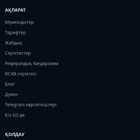
АҚПАРАТ
Мүмкіндіктер
Тарифтер
Жабдық
Серіктестер
Рефералдық бағдарлама
RCAB серіктесі
Блог
Дүкен
Telegram көрсеткіштері
Біз G2-де
ҚОЛДАУ