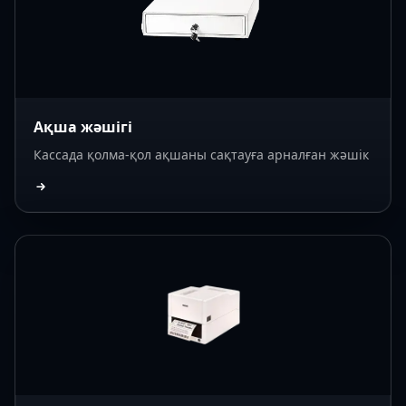
Ақша жәшігі
Кассада қолма-қол ақшаны сақтауға арналған жәшік