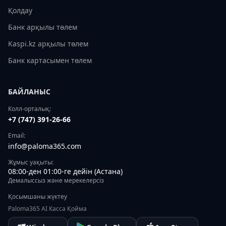
Қолдау
Банк арқылы төлем
Kaspi.kz арқылы төлем
Банк картасымен төлем
БАЙЛАНЫС
Колл-орталық:
+7 (747) 391-26-66
Email:
info@paloma365.com
Жұмыс уақыты:
08:00-ден 01:00-ге дейін (Астана)
Демалыссыз және мерекелерсіз
Қосымшаны жүктеу
Paloma365 AI Касса Қойма