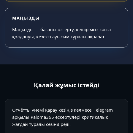
МАҢЫЗДЫ
Маңызды — бағаны өзгерту, кешірімсіз касса
қолдануы, кезекті ауысым туралы ақпарат.
Қалай жұмыс істейді
Отчётты үнемі қарау кезіңіз келмесе, Telegram
арқылы Paloma365 ескертулері критикалық
жағдай туралы сезіндіреді.