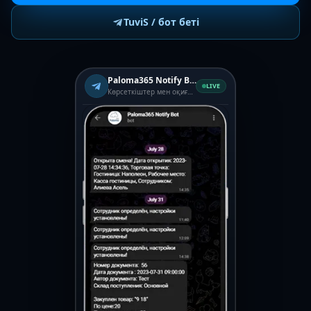
TuviS / бот беті
Paloma365 Notify Bot
LIVE
Көрсеткіштер мен оқиғалар