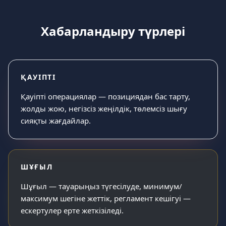
Хабарландыру түрлері
ҚАУІПТІ
Қауіпті операциялар — позициядан бас тарту,
жолды жою, негізсіз жеңілдік, төлемсіз шығу
сияқты жағдайлар.
ШҰҒЫЛ
Шұғыл — тауарыңыз түгесілуде, минимум/
максимум шегіне жеттік, регламент кешігуі —
ескертулер ерте жеткізіледі.