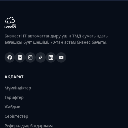
Бизнесті IT автоматтандыру үшін ТМД аумағындағы
алғашқы бұлт шешімі. 70-тан астам бизнес бағыты.
АҚПАРАТ
Мүмкіндіктер
Тарифтер
Жабдық
Серіктестер
Рефералдық бағдарлама