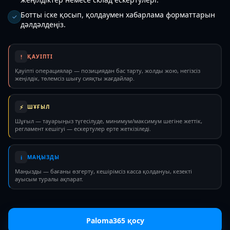
Ботты іске қосып, қолдаумен хабарлама форматтарын
✓
дәлдәлдеңіз.
!
ҚАУІПТІ
Қауіпті операциялар — позициядан бас тарту, жолды жою, негізсіз
жеңілдік, төлемсіз шығу сияқты жағдайлар.
⚡
ШҰҒЫЛ
Шұғыл — тауарыңыз түгесілуде, минимум/максимум шегіне жеттік,
регламент кешігуі — ескертулер ерте жеткізіледі.
i
МАҢЫЗДЫ
Маңызды — бағаны өзгерту, кешірімсіз касса қолдануы, кезекті
ауысым туралы ақпарат.
Paloma365 қосу