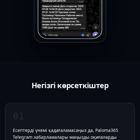
Негізгі көрсеткіштер
01
Есептерді үнемі қадағаламасаңыз да, Paloma365
Telegram хабарламалары маңызды оқиғаларды