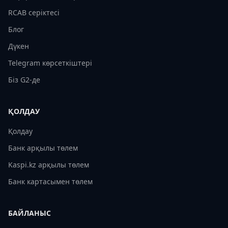
RCAB серіктесі
Блог
Дүкен
Telegram көрсеткіштері
Біз G2-де
ҚОЛДАУ
Қолдау
Банк арқылы төлем
Kaspi.kz арқылы төлем
Банк картасымен төлем
БАЙЛАНЫС