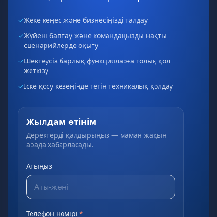
✓
Жеке кеңес және бизнесіңізді талдау
✓
Жүйені баптау және командаңызды нақты
сценарийлерде оқыту
✓
Шектеусіз барлық функцияларға толық қол
жеткізу
✓
Іске қосу кезеңінде тегін техникалық қолдау
Жылдам өтінім
Деректерді қалдырыңыз — маман жақын
арада хабарласады.
Атыңыз
Телефон нөмірі
*