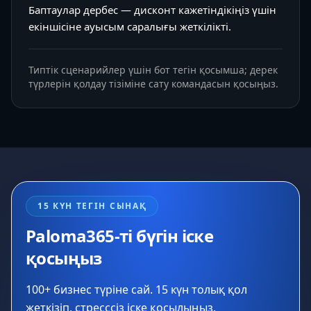
Баптаулар дербес — дисконт кажетіндікіңіз үшін
екіншісіне ауысым саралығы жеткілікті.
Типтік сценарийлер үшін бот тегін қосымша; дерек
түрлерін қолдау тізіміне сату командасын қосыңыз.
15 КҮН ТЕГІН СЫНАҚ
Paloma365-ті бүгін іске
қосыңыз
100+ бизнес түріне сай. 15 күн толық қол
жеткізіп, стресссіз іске қосылыңыз.