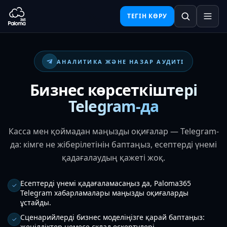
ТЕГІН КӨРУ
АНАЛИТИКА ЖӘНЕ НАЗАР АУДИТІ
Бизнес көрсеткіштері
Telegram-да
Касса мен қоймадан маңызды оқиғалар — Telegram-
да: кімге не жіберілетінін баптаңыз, есептерді үнемі
қадағалаудың қажеті жоқ.
Есептерді үнемі қадағаламасаңыз да, Paloma365
✓
Telegram хабарламалары маңызды оқиғаларды
ұстайды.
Сценарийлерді бизнес моделіңізге қарай баптаңыз:
✓
жеңілдіктер немесе склад ескертулері.