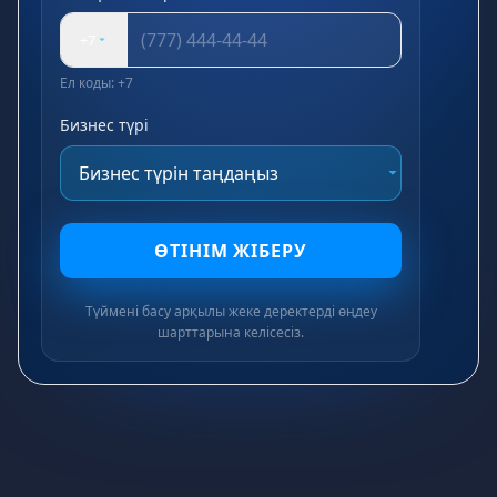
+7
Ел коды: +7
Бизнес түрі
ӨТІНІМ ЖІБЕРУ
Түймені басу арқылы жеке деректерді өңдеу
шарттарына келісесіз.