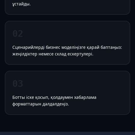
ұстайды.
02
Сценарийлерді бизнес моделіңізге қарай баптаңыз:
жеңілдіктер немесе склад ескертулері.
03
Ботты іске қосып, қолдаумен хабарлама
форматтарын дәлдәлдеңіз.