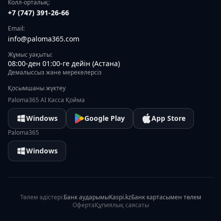
Колл-орталық:
+7 (747) 391-26-66
Email:
info@paloma365.com
Жұмыс уақыты:
08:00-ден 01:00-ге дейін (Астана)
Демалыссыз және мерекелерсіз
Қосымшаны жүктеу
Paloma365 AI Касса Қойма
Windows
Google Play
App Store
Paloma365
Windows
Төлем әдістері:
Банк аударымы
Kaspi.kz
Банк картасымен төлем
Оферта
Құпиялық саясаты