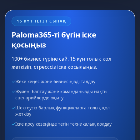
15 КҮН ТЕГІН СЫНАҚ
Paloma365-ті бүгін іске
қосыңыз
100+ бизнес түріне сай. 15 күн толық қол
жеткізіп, стресссіз іске қосылыңыз.
✓
Жеке кеңес және бизнесіңізді талдау
✓
Жүйені баптау және командаңызды нақты
сценарийлерде оқыту
✓
Шектеусіз барлық функцияларға толық қол
жеткізу
✓
Іске қосу кезеңінде тегін техникалық қолдау