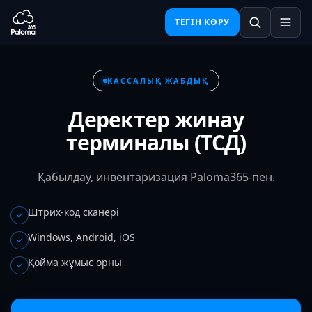
ТЕГІН КӨРУ
КАССАЛЫҚ ЖАБДЫҚ
Деректер жинау
терминалы (ТСД)
Қабылдау, инвентаризация Paloma365-пен.
Штрих-код сканері
✓
Windows, Android, iOS
✓
Қойма жұмыс орны
✓