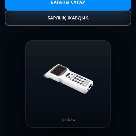
БАҒАНЫ СҰРАУ
БАРЛЫҚ ЖАБДЫҚ
ҚОЙМА