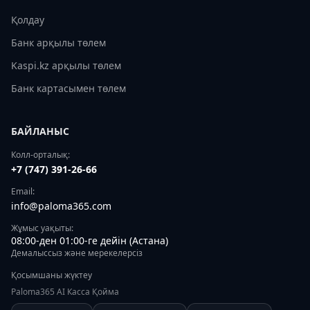
Қолдау
Банк арқылы төлем
Kaspi.kz арқылы төлем
Банк картасымен төлем
БАЙЛАНЫС
Колл-орталық:
+7 (747) 391-26-66
Email:
info@paloma365.com
Жұмыс уақыты:
08:00-ден 01:00-ге дейін (Астана)
Демалыссыз және мерекелерсіз
Қосымшаны жүктеу
Paloma365 AI Касса Қойма