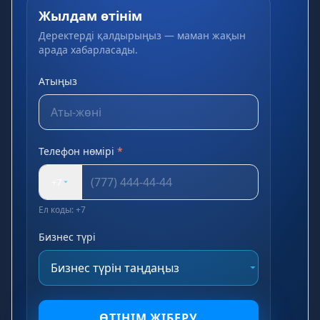
Жылдам өтінім
Деректерді қалдырыңыз — маман жақын
арада хабарласады.
Атыңыз
Телефон нөмірі
*
+7
Ел коды: +7
Бизнес түрі
ӨТІНІМ ЖІБЕРУ