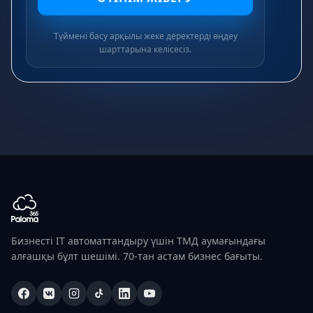
Түймені басу арқылы жеке деректерді өңдеу
шарттарына келісесіз.
Бизнесті IT автоматтандыру үшін ТМД аумағындағы
алғашқы бұлт шешімі. 70-тан астам бизнес бағыты.