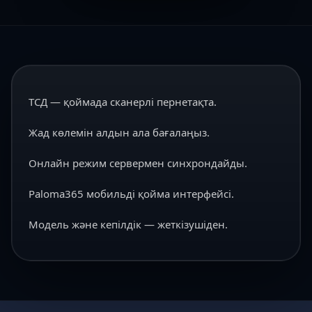
ТСД — қоймада сканерлі пернетақта.
Жад көлемін алдын ала бағалаңыз.
Онлайн режим сервермен синхрондайды.
Paloma365 мобильді қойма интерфейсі.
Модель және кепілдік — жеткізушіден.