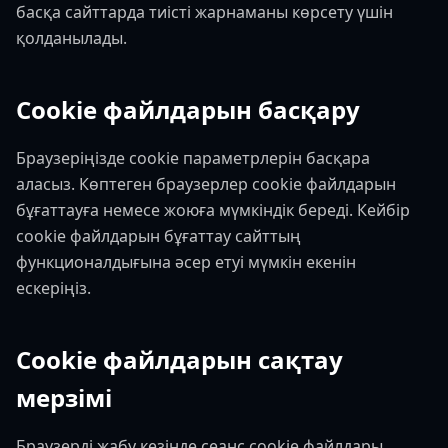
басқа сайттарда тиісті жарнаманы көрсету үшін
қолданылады.
Cookie файлдарын басқару
Браузеріңізде cookie параметрлерін басқара
аласыз. Көптеген браузерлер cookie файлдарын
бұғаттауға немесе жоюға мүмкіндік береді. Кейбір
cookie файлдарын бұғаттау сайттың
функционалдығына әсер етуі мүмкін екенін
ескеріңіз.
Cookie файлдарын сақтау
мерзімі
Браузерді жабу кезінде сеанс cookie файлдары