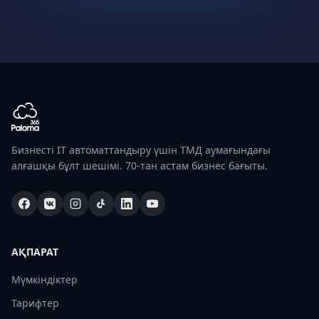
Бизнесті IT автоматтандыру үшін ТМД аумағындағы
алғашқы бұлт шешімі. 70-тан астам бизнес бағыты.
АҚПАРАТ
Мүмкіндіктер
Тарифтер