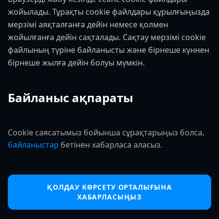
жойылады. Тұрақты cookie файлдары құрылғыңызда
мерзімі аяқталғанға дейін немесе қолмен
жойылғанға дейін сақталады. Сақтау мерзімі cookie
файлының түріне байланысты және бірнеше күннен
бірнеше жылға дейін болуы мүмкін.
Байланыс ақпараты
Cookie саясатымыз бойынша сұрақтарыңыз болса,
байланыстар
бетінен хабарласа аласыз.
ҚОЛДАУ КӨРСЕТУ ОРТАЛЫҒЫНА
ХАБАРЛАСЫҢЫЗ