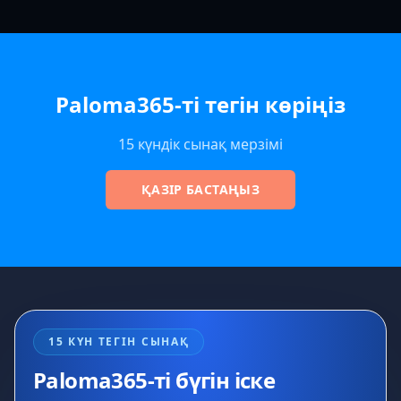
Paloma365-ті тегін көріңіз
15 күндік сынақ мерзімі
ҚАЗІР БАСТАҢЫЗ
15 КҮН ТЕГІН СЫНАҚ
Paloma365-ті бүгін іске