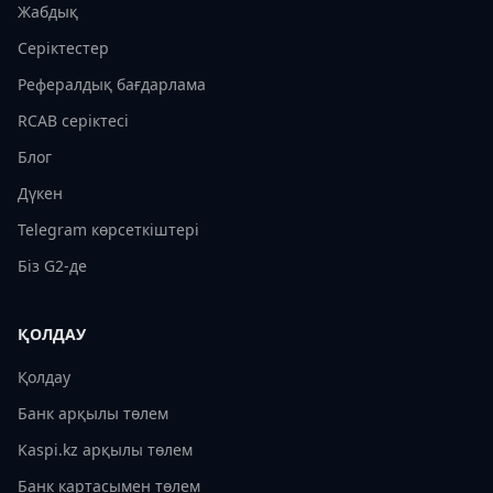
Жабдық
Серіктестер
Рефералдық бағдарлама
RCAB серіктесі
Блог
Дүкен
Telegram көрсеткіштері
Біз G2-де
ҚОЛДАУ
Қолдау
Банк арқылы төлем
Kaspi.kz арқылы төлем
Банк картасымен төлем