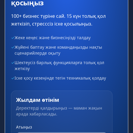
қосыңыз
100+ бизнес түріне сай. 15 күн толық қол
жеткізіп, стресссіз іске қосылыңыз.
✓
Жеке кеңес және бизнесіңізді талдау
✓
Жүйені баптау және командаңызды нақты
сценарийлерде оқыту
✓
Шектеусіз барлық функцияларға толық қол
жеткізу
✓
Іске қосу кезеңінде тегін техникалық қолдау
Жылдам өтінім
Деректерді қалдырыңыз — маман жақын
арада хабарласады.
Атыңыз