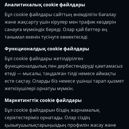
Аналитикалық cookie файлдары
Бұл cookie файлдары сайттың өнімділігін бағалау
және жақсарту үшін кірулер мен трафик көздерін
санауға мүмкіндік береді. Олар қай беттер ең
танымал екенін түсінуге көмектеседі.
Функционалдық cookie файлдары
Бұл cookie файлдары жетілдірілген
функционалдылық пен дербестендіруді қамтамасыз
етеді — мысалы, таңдалған тілді немесе аймақты
есте сақтау. Оларды біз немесе үшінші тарап қызмет
жеткізушілері орнатуы мүмкін.
Маркетингтік cookie файлдары
Бұл cookie файлдарын біздің жарнамалық
серіктестеріміз орнатады. Олар сіздің
қызығушылықтарыңыздың профилін жасау және