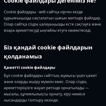
Cookie файлдары дегеніміз не?
Cookie файлдары - веб-сайтқа кірген кезде
құрылғыңызда сақталатын шағын мәтіндік файлдар.
Олар сайтқа сіздің қалауыңызды есте сақтауға және
өзара әрекеттесуді ыңғайлы етуге көмектеседі.
Біз қандай cookie файлдарын
қолданамыз
Қажетті cookie файлдары
Бұл cookie файлдары сайттың жұмысы үшін қажет
және оларды өшіру мүмкін емес. Олар сіздің
әрекеттеріңізге жауап ретінде орнатылады —
мысалы, құпиялылықты орнату, кіру немесе
нысандарды толтыру кезінде.