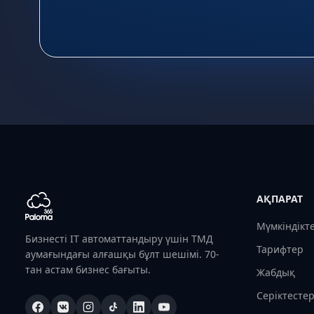
АҚПАРАТ
Мүмкіндікт
Бизнесті IT автоматтандыру үшін ТМД
Тарифтер
аумағындағы алғашқы бұлт шешімі. 70-
тан астам бизнес бағыты.
Жабдық
Серіктесте