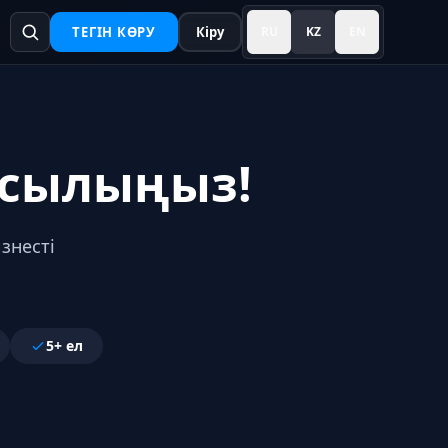
ТЕГІН КӨРУ
Кіру
RU
KZ
EN
осылыңыз!
знесті
5+ ел