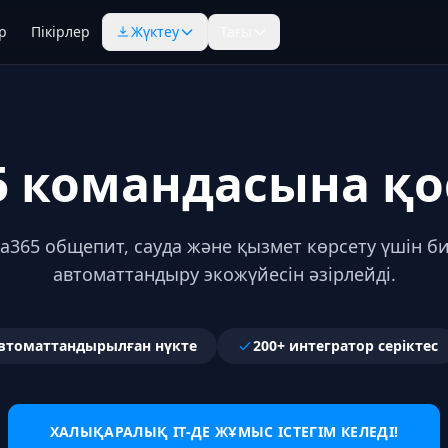
р
Пікірлер
Жүктеу
Тағы
5 командасына қ
a365 общепит, сауда және қызмет көрсету үшін би
автоматтандыру экожүйесін әзірлейді.
автоматтандырылған нүкте
200+ интегратор серіктес
ХАЛЫҚАРАЛЫҚ IT-ДЕ ЖҰМЫС ІСТЕГІМ КЕЛЕДІ!