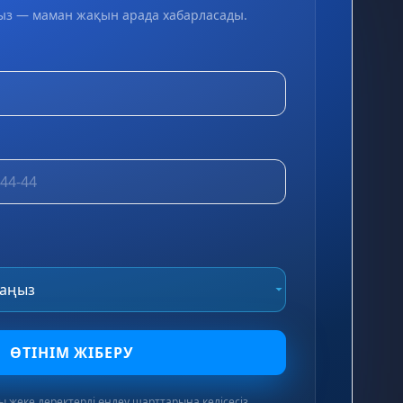
ыз — маман жақын арада хабарласады.
ӨТІНІМ ЖІБЕРУ
ы жеке деректерді өңдеу шарттарына келісесіз.