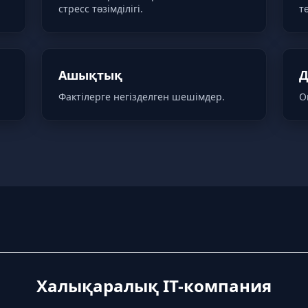
стресс төзімділігі.
т
Ашықтық
Д
Фактілерге негізделген шешімдер.
О
Халықаралық IT-компания