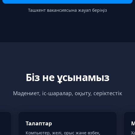
Ташкент вакансиясына жауап беріңіз
Біз не ұсынамыз
Мәдениет, іс-шаралар, оқыту, серіктестік
Талаптар
М
Компьютер, желі, орыс және өзбек,
Х