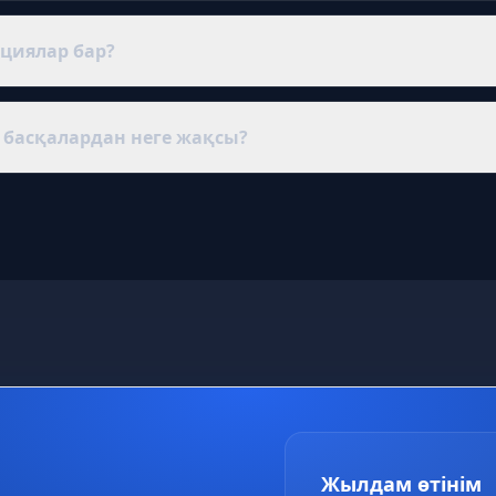
 және бағдарламаның жұмысы мен мүмкіндіктері туралы кез ке
циялар бар?
ілерінің бәрі: онлайн-касса және ОФД, төлемдерді қабылдау (QR,
у агрегаторлары, маркетплейстер және бухгалтерияға (1С) жүкте
басқалардан неге жақсы?
алды ақшаға алатын функционал; тегін техникалық қолдау; па
Жылдам өтінім