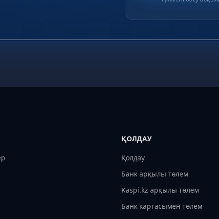
ҚОЛДАУ
ер
Қолдау
Банк арқылы төлем
Kaspi.kz арқылы төлем
р
Банк картасымен төлем