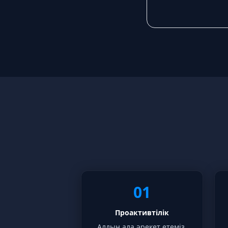
01
Проактивтілік
Алдын ала әрекет етеміз.