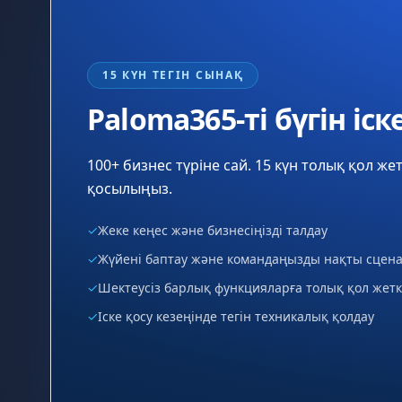
15 КҮН ТЕГІН СЫНАҚ
Paloma365-ті бүгін іс
100+ бизнес түріне сай. 15 күн толық қол жетк
қосылыңыз.
✓
Жеке кеңес және бизнесіңізді талдау
✓
Жүйені баптау және командаңызды нақты сцен
✓
Шектеусіз барлық функцияларға толық қол жетк
✓
Іске қосу кезеңінде тегін техникалық қолдау