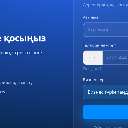
Деректерді қалдырың
Атыңыз
ке қосыңыз
Телефон нөмірі
*
ізіп, стресссіз іске
+7
Ел коды: +7
Бизнес түрі
арийлерде оқыту
ізу
Түймені басу арқыл