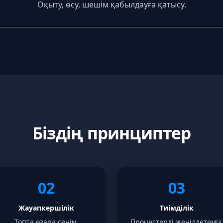
Оқыту, өсу, шешім қабылдауға қатысу.
Біздің принциптер
02
03
Жауапкершілік
Тиімділік
Топта өзара сенім.
Процестерді жеңілдетеміз