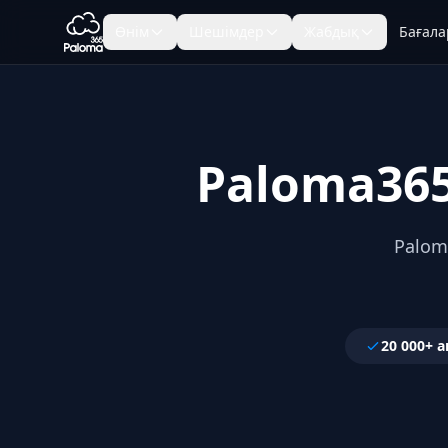
Өнім
Шешімдер
Жабдық
Бағала
Paloma36
Palom
20 000+ 