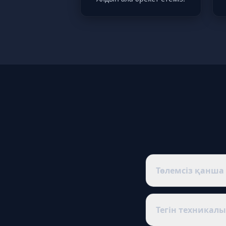
Төлемсіз қанша
15 күн — барлық фу
тарифті төлеу қажет
Тегін техникалы