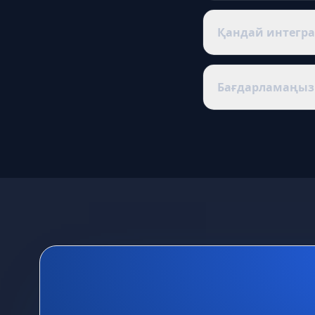
Кез келген тарифте
техникалық қолдау.
Қандай интегра
Бизнеске ең қажетт
терминалы), жеткіз
Бағдарламаңыз 
Құны; клиент миним