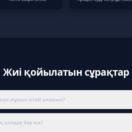
Жиі қойылатын сұрақтар
 күн жұмыс істей аламын?
нкциялары бар тегін сынақ кезеңі. Сынақтан кейін жалғастыру
 (ең төменгі тарифтен бастауға болады).
қ қолдау бар ма?