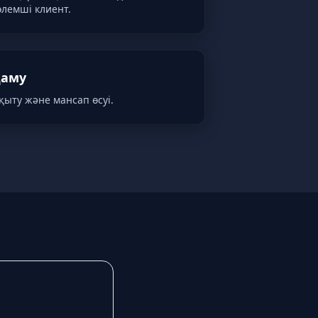
өлемші клиент.
аму
қыту және мансап өсуі.