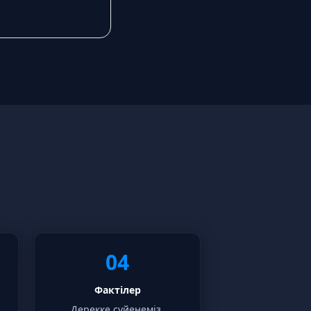
04
Фактілер
.
Дерекке сүйенеміз.