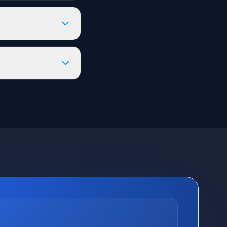
лген сұрақ бойынша
 карта, банк
у.
йдалану оңайлығы.