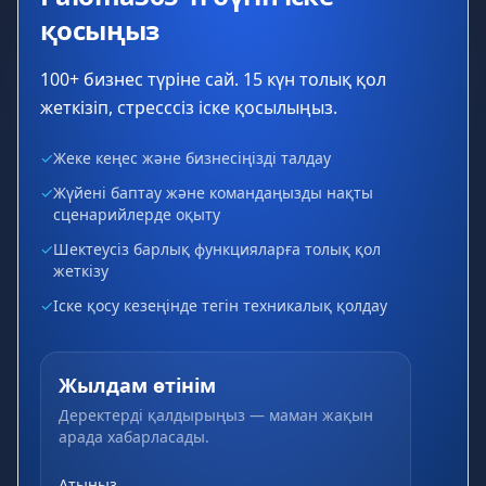
қосыңыз
100+ бизнес түріне сай. 15 күн толық қол
жеткізіп, стресссіз іске қосылыңыз.
✓
Жеке кеңес және бизнесіңізді талдау
✓
Жүйені баптау және командаңызды нақты
сценарийлерде оқыту
✓
Шектеусіз барлық функцияларға толық қол
жеткізу
✓
Іске қосу кезеңінде тегін техникалық қолдау
Жылдам өтінім
Деректерді қалдырыңыз — маман жақын
арада хабарласады.
Атыңыз