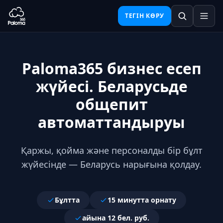
ТЕГІН КӨРУ
Paloma365 бизнес есеп
жүйесі. Беларусьде
общепит
автоматтандыруы
Қаржы, қойма және персоналды бір бұлт
жүйесінде — Беларусь нарығына қолдау.
Бұлтта
15 минутта орнату
айына 12 бел. руб.