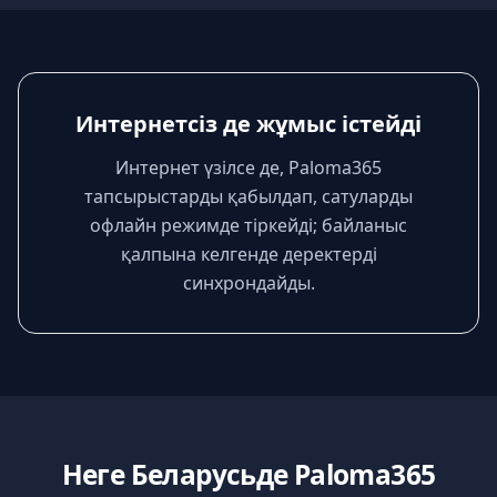
Интернетсіз де жұмыс істейді
Интернет үзілсе де, Paloma365
тапсырыстарды қабылдап, сатуларды
офлайн режимде тіркейді; байланыс
қалпына келгенде деректерді
синхрондайды.
Неге Беларусьде Paloma365