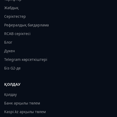
Жабдық
Серіктестер
Рефералдық бағдарлама
RCAB серіктесі
Блог
Дүкен
Telegram көрсеткіштері
Біз G2-де
ҚОЛДАУ
Қолдау
Банк арқылы төлем
Kaspi.kz арқылы төлем