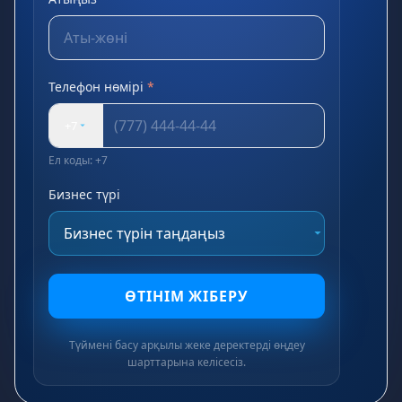
Телефон нөмірі
*
+7
Ел коды: +7
Бизнес түрі
ӨТІНІМ ЖІБЕРУ
Түймені басу арқылы жеке деректерді өңдеу
шарттарына келісесіз.