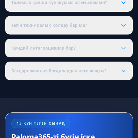
Төлемсіз қанша күн жұмыс істей аламын?
15 күн — барлық функциялары бар тегін сынақ
кезеңі. Сынақтан кейін жалғастыру үшін таңдаған
Тегін техникалық қолдау бар ма?
тарифті төлеу қажет (ең төменгі тарифтен бастауға
болады).
Кез келген тарифте және бағдарламаның жұмысы
мен мүмкіндіктері туралы кез келген сұрақ бойынша
Қандай интеграциялар бар?
техникалық қолдау.
Бизнеске ең қажеттілерінің бәрі: онлайн-касса және
ОФД, төлемдерді қабылдау (QR, карта, банк
Бағдарламаңыз басқалардан неге жақсы?
терминалы), жеткізу агрегаторлары, маркетплейстер
және бухгалтерияға (1С) жүктеу.
Құны; клиент минималды ақшаға алатын
функционал; тегін техникалық қолдау; пайдалану
оңайлығы.
15 КҮН ТЕГІН СЫНАҚ
Paloma365-ті бүгін іске