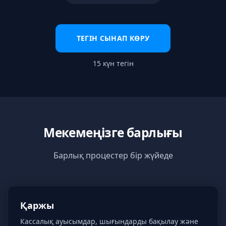
ТЕГІН СЫНАП КӨРУ
15 күн тегін
Мекемеңізге барлығы
Барлық процестер бір жүйеде
Қаржы
Кассалық ауысымдар, шығындарды бақылау және