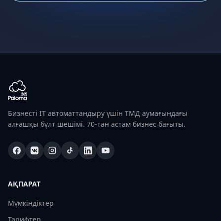
Бизнесті IT автоматтандыру үшін ТМД аумағындағы
алғашқы бұлт шешімі. 70-тан астам бизнес бағыты.
АҚПАРАТ
Мүмкіндіктер
Тарифтер