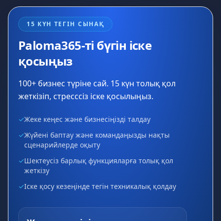
15 КҮН ТЕГІН СЫНАҚ
Paloma365-ті бүгін іске
қосыңыз
100+ бизнес түріне сай. 15 күн толық қол
жеткізіп, стресссіз іске қосылыңыз.
✓
Жеке кеңес және бизнесіңізді талдау
✓
Жүйені баптау және командаңызды нақты
сценарийлерде оқыту
✓
Шектеусіз барлық функцияларға толық қол
жеткізу
✓
Іске қосу кезеңінде тегін техникалық қолдау