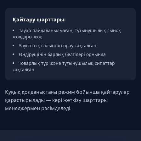
Қайтару шарттары:
Тауар пайдаланылмаған, тұтынушылық сыноқ
жолдары жоқ
Зауыттық салынған орау сақталған
Өндірушінің барлық белгілері орнында
Товарлық түр және тұтынушылық сипаттар
сақталған
Құқық қолданыстағы режим бойынша қайтарулар
қарастырылады — кері жеткізу шарттары
менеджермен рәсімделеді.