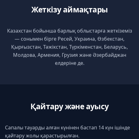
Жеткізу аймақтары
Казахстан бойынша барлық облыстарға жеткіземіз
— сонымен бірге Ресей, Украина, Өзбекстан,
Қырғызстан, Тәжікстан, Түркіменстан, Беларусь,
Молдова, Армения, Грузия және Әзербайджан
елдеріне де.
Қайтару және ауысу
Сапалы тауарды алған күнінен бастап 14 күн ішінде
қайтару жолы қарастырылған.