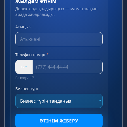
Жылдам өтінім
Деректерді қалдырыңыз — маман жақын
арада хабарласады.
Атыңыз
Телефон нөмірі
*
+7
Ел коды: +7
Бизнес түрі
ӨТІНІМ ЖІБЕРУ