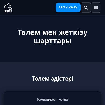
ТЕГІН КӨРУ
Төлем мен жеткізу
шарттары
Төлем әдістері
Қолма-қол төлем