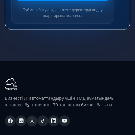
Түймені басу арқылы жеке деректерді өңдеу
шарттарына келісесіз.
Бизнесті IT автоматтандыру үшін ТМД аумағындағы
алғашқы бұлт шешімі. 70-тан астам бизнес бағыты.