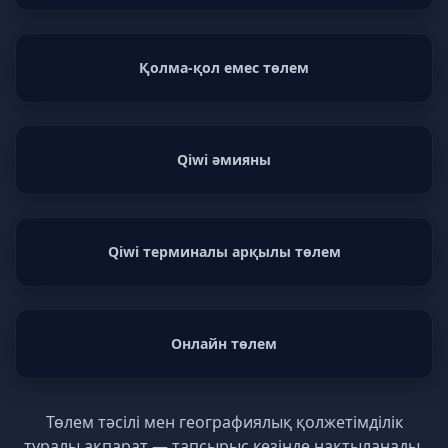
Қолма-қол емес төлем
Qiwi әмияны
Qiwi терминалы арқылы төлем
Онлайн төлем
Төлем тәсілі мен географиялық қолжетімділік
туралы ақпарат — тапсырыс кезінде нақтыланады.