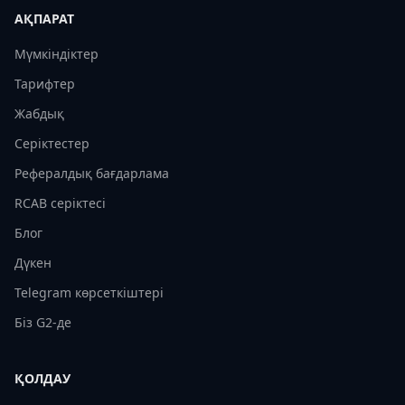
АҚПАРАТ
Мүмкіндіктер
Тарифтер
Жабдық
Серіктестер
Рефералдық бағдарлама
RCAB серіктесі
Блог
Дүкен
Telegram көрсеткіштері
Біз G2-де
ҚОЛДАУ