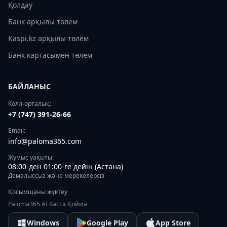
Қолдау
Банк арқылы төлем
Kaspi.kz арқылы төлем
Банк картасымен төлем
БАЙЛАНЫС
Колл-орталық:
+7 (747) 391-26-66
Email:
info@paloma365.com
Жұмыс уақыты:
08:00-ден 01:00-ге дейін (Астана)
Демалыссыз және мерекелерсіз
Қосымшаны жүктеу
Paloma365 AI Касса Қойма
Windows
Google Play
App Store