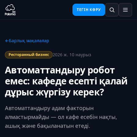
ТЕГІН КӨРУ
←
Барлық мақалалар
2026 ж. 10 наурыз
Ресторанный бизнес
Автоматтандыру робот
емес: кафеде есепті қалай
дұрыс жүргізу керек?
Автоматтандыру адам факторын
алмастырмайды — ол кафе есебін нақты,
ашық және бақыланатын етеді.