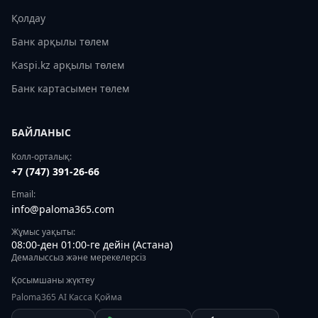
Қолдау
Банк арқылы төлем
Kaspi.kz арқылы төлем
Банк картасымен төлем
БАЙЛАНЫС
Колл-орталық:
+7 (747) 391-26-66
Email:
info@paloma365.com
Жұмыс уақыты:
08:00-ден 01:00-ге дейін (Астана)
Демалыссыз және мерекелерсіз
Қосымшаны жүктеу
Paloma365 AI Касса Қойма