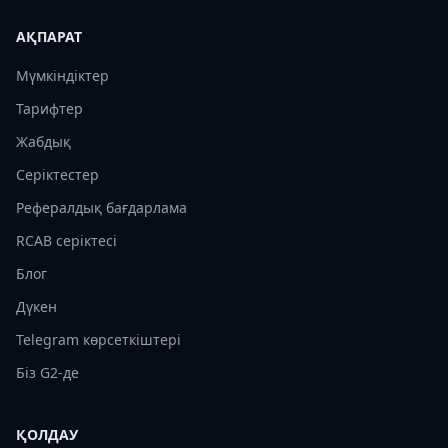
АҚПАРАТ
Мүмкіндіктер
Тарифтер
Жабдық
Серіктестер
Рефералдық бағдарлама
RCAB серіктесі
Блог
Дүкен
Telegram көрсеткіштері
Біз G2-де
ҚОЛДАУ