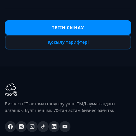
ТЕГІН СЫНАУ
Қосылу тарифтері
Бизнесті IT автоматтандыру үшін ТМД аумағындағы
алғашқы бұлт шешімі. 70-тан астам бизнес бағыты.