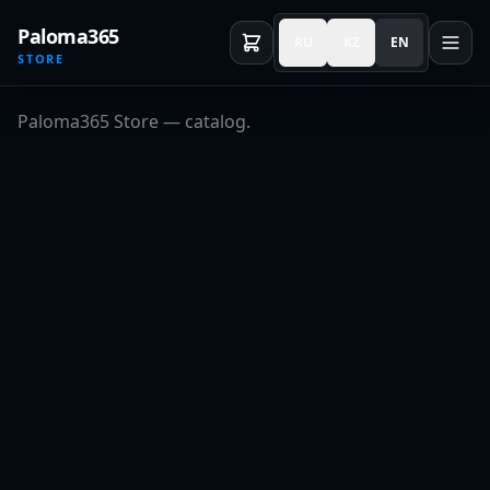
Paloma365
RU
KZ
EN
STORE
Paloma365 Store — catalog.