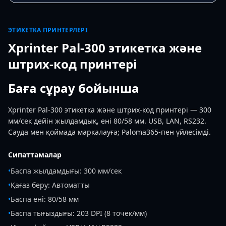
ЭТИКЕТКА ПРИНТЕРЛЕРІ
Xprinter Pal-300 этикетка және
штрих-код принтері
Баға сұрау бойынша
Xprinter Pal-300 этикетка және штрих-код принтері — 300
мм/сек дейін жылдамдық, ені 80/58 мм. USB, LAN, RS232.
Сауда мен қоймада маркалауға; Paloma365-пен үйлесімді.
Сипаттамалар
•
Баспа жылдамдығы: 300 мм/сек
•
Қағаз беру: Автоматты
•
Баспа ені: 80/58 мм
•
Баспа тығыздығы: 203 DPI (8 точек/мм)