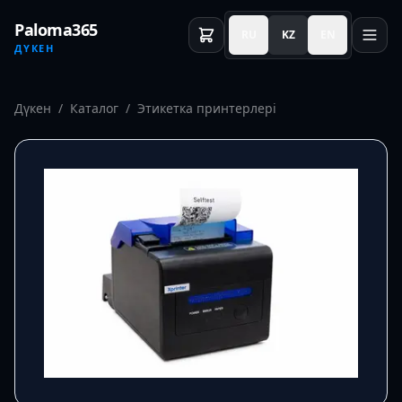
Paloma365
RU
KZ
EN
ДҮКЕН
Дүкен
/
Каталог
/
Этикетка принтерлері