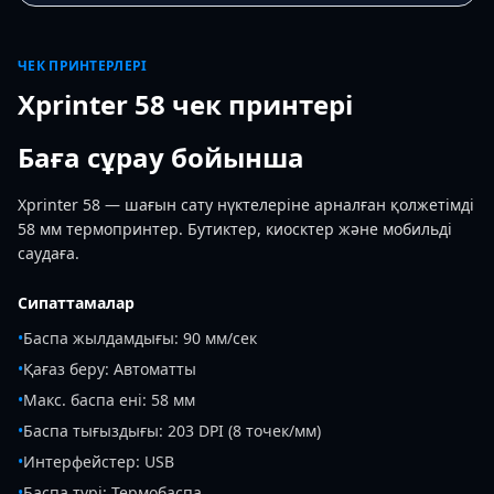
ЧЕК ПРИНТЕРЛЕРІ
Xprinter 58 чек принтері
Баға сұрау бойынша
Xprinter 58 — шағын сату нүктелеріне арналған қолжетімді
58 мм термопринтер. Бутиктер, киосктер және мобильді
саудаға.
Сипаттамалар
•
Баспа жылдамдығы: 90 мм/сек
•
Қағаз беру: Автоматты
•
Макс. баспа ені: 58 мм
•
Баспа тығыздығы: 203 DPI (8 точек/мм)
•
Интерфейстер: USB
•
Баспа түрі: Термобаспа