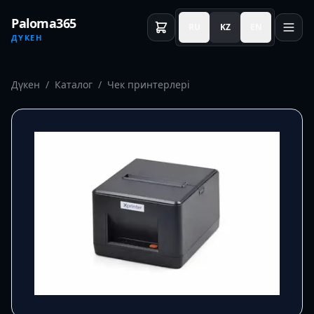
Paloma365
RU
KZ
EN
ДҮКЕН
Дүкен
/
Каталог
/
Чек принтерлері