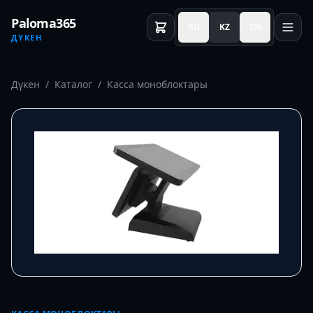
Paloma365
RU
KZ
EN
ДҮКЕН
Дүкен
/
Каталог
/
Касса моноблоктары