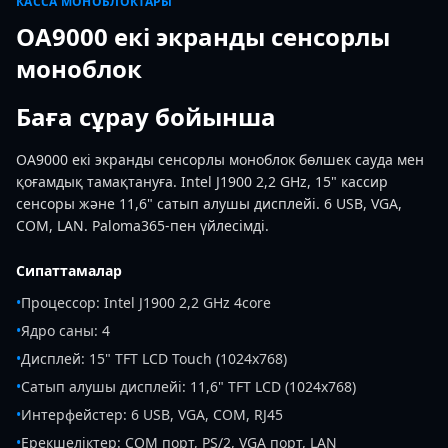
КАССА МОНОБЛОКТАРЫ
OA9000 екі экранды сенсорлы
моноблок
Баға сұрау бойынша
OA9000 екі экранды сенсорлы моноблок бөлшек сауда мен
қоғамдық тамақтануға. Intel J1900 2,2 GHz, 15" кассир
сенсоры және 11,6" сатып алушы дисплейі. 6 USB, VGA,
COM, LAN. Paloma365-пен үйлесімді.
Сипаттамалар
•
Процессор: Intel J1900 2,2 GHz 4core
•
Ядро саны: 4
•
Дисплей: 15" TFT LCD Touch (1024x768)
•
Сатып алушы дисплейі: 11,6" TFT LCD (1024x768)
•
Интерфейстер: 6 USB, VGA, COM, RJ45
•
Ерекшеліктер: COM порт, PS/2, VGA порт, LAN